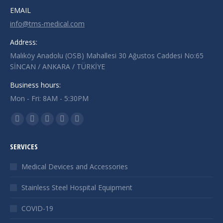
EMAIL
info@tms-medical.com
Address:
Malıköy Anadolu (OSB) Mahallesi 30 Ağustos Caddesi No:65
SİNCAN / ANKARA / TÜRKİYE
Business hours:
Mon - Fri: 8AM - 5:30PM
Bizi şurada bulun:
Facebook
X
YouTube
Linkedin
Instagram
sayfası
sayfası
sayfası
sayfası
sayfası
SERVICES
yeni
yeni
yeni
yeni
yeni
pencerede
pencerede
pencerede
pencerede
pencerede
Medical Devices and Accessories
açılır
açılır
açılır
açılır
açılır
Stainless Steel Hospital Equipment
COVID-19